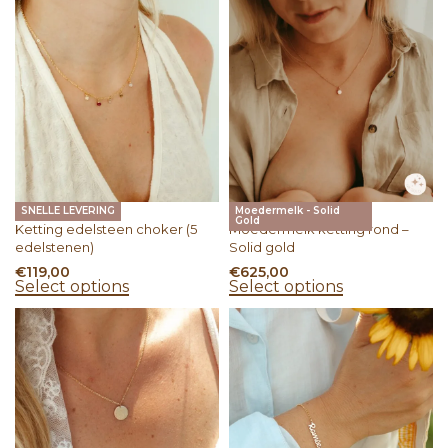
SNELLE LEVERING
Moedermelk - Solid
Gold
Ketting edelsteen choker (5
Moedermelk ketting rond –
edelstenen)
Solid gold
€
119,00
€
625,00
Select options
Select options