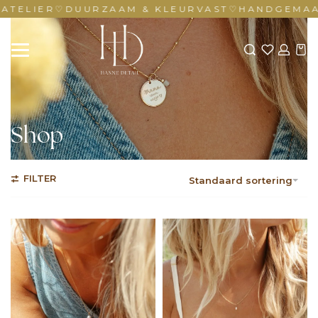
TELIER
♡
DUURZAAM & KLEURVAST
♡
HANDGEMAAKT
Shop
FILTER
Standaard sortering