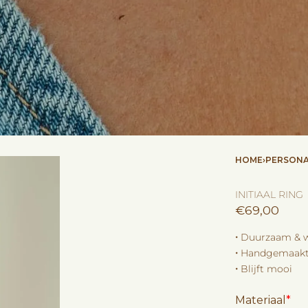
HOME
›
PERSONA
INITIAAL RING
€
69,00
🞘 Duurzaam & 
🞘 Handgemaakt
🞘 Blijft mooi
Materiaal
*