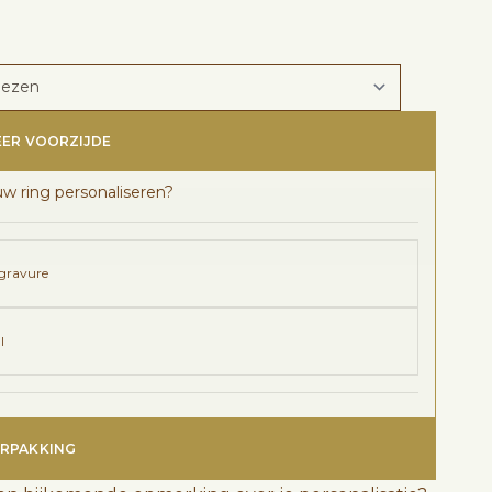
EER VOORZIJDE
uw ring personaliseren?
gravure
l
RPAKKING