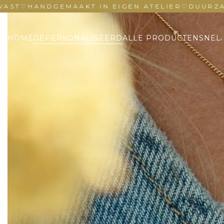
HANDGEMAAKT IN EIGEN ATELIER
♡
DUURZAAM & 
HOME
GEPERSONALISEERD
ALLE PRODUCTEN
SNEL 