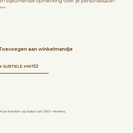
en bijkomende opmerking over je personalisatie?
ters
Toevoegen aan winkelmandje
N SUBTIELE HINT
nze klanten op basis van 160+ reviews.