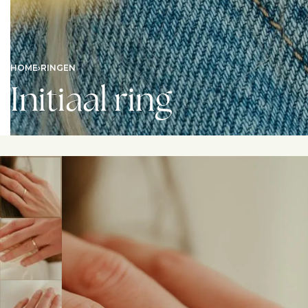
HOME
›
RINGEN
Initiaal ring