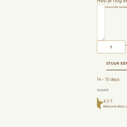
Heb je nog e
1200
resterende karak
STUUR EE
14 - 15 days
SHARE
4,5/5
Beloond door o