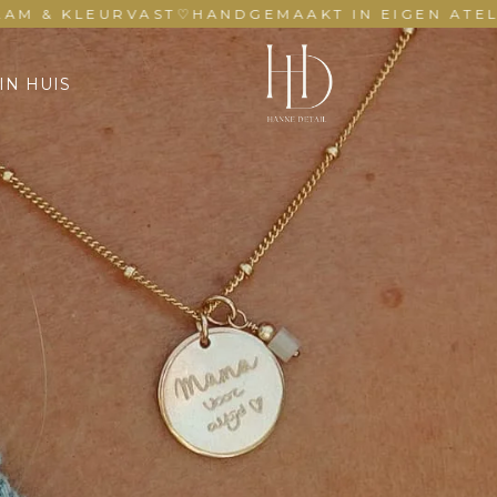
KLEURVAST
♡
HANDGEMAAKT IN EIGEN ATELIER
♡
D
IN HUIS