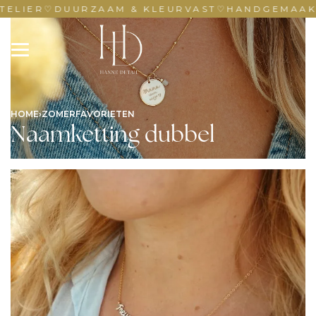
TELIER
♡
DUURZAAM & KLEURVAST
♡
HANDGEMAAKT 
HOME
›
ZOMERFAVORIETEN
Naamketting dubbel