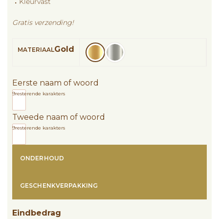
⠠ Kleurvast
Gratis verzending!
Gold
MATERIAAL
Eerste naam of woord
9
resterende karakters
Tweede naam of woord
9
resterende karakters
ONDERHOUD
GESCHENKVERPAKKING
Eindbedrag