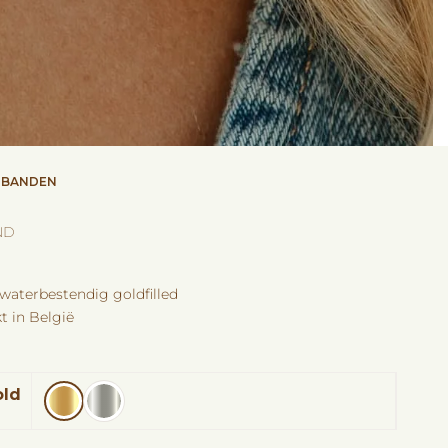
MBANDEN
ND
aterbestendig goldfilled
 in België
old