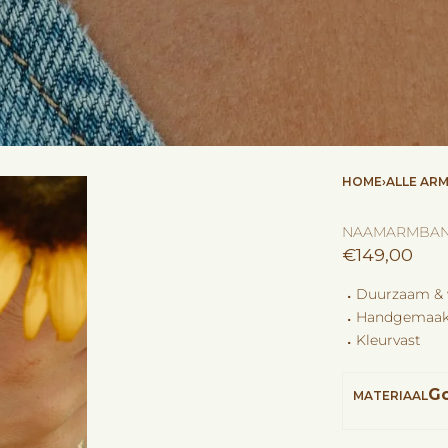
HOME
›
ALLE AR
NAAMARMBA
€
149,00
⠠ Duurzaam & w
⠠ Handgemaakt
⠠ Kleurvast
G
MATERIAAL