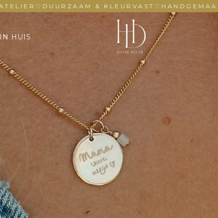
R
♡
DUURZAAM & KLEURVAST
♡
HANDGEMAAKT IN EI
IN HUIS