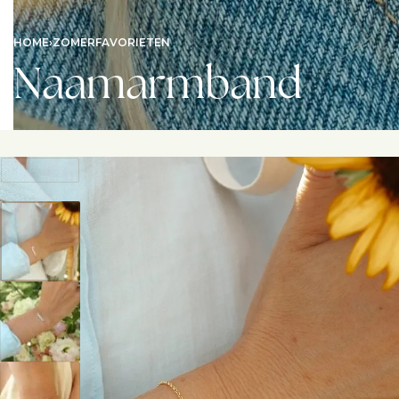
HOME
›
ZOMERFAVORIETEN
Naamarmband