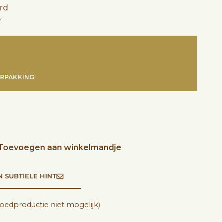
rd
s
RPAKKING
Toevoegen aan winkelmandje
N SUBTIELE HINT
oedproductie niet mogelijk)