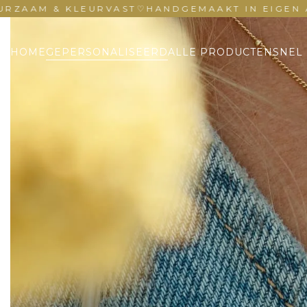
 & KLEURVAST
♡
HANDGEMAAKT IN EIGEN ATELIE
HOME
GEPERSONALISEERD
ALLE PRODUCTEN
SNEL 