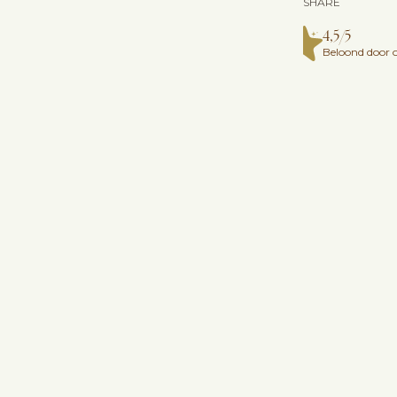
SHARE
4,5/5
Beloond door o