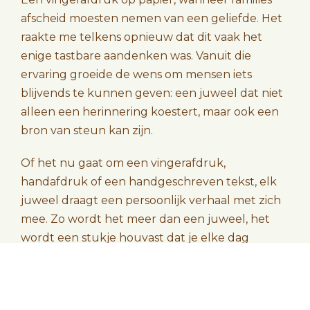
afscheid moesten nemen van een geliefde. Het
raakte me telkens opnieuw dat dit vaak het
enige tastbare aandenken was. Vanuit die
ervaring groeide de wens om mensen iets
blijvends te kunnen geven: een juweel dat niet
alleen een herinnering koestert, maar ook een
bron van steun kan zijn.
Of het nu gaat om een vingerafdruk,
handafdruk of een handgeschreven tekst, elk
Evelien in Beveren bestelde een
juweel draagt een persoonlijk verhaal met zich
Moedermelk ketting rond met disc – Gold
mee. Zo wordt het meer dan een juweel, het
About 14 hours ago
wordt een stukje houvast dat je elke dag
dichtbij je kan dragen.
SHOP JOUW FAVORIETE JUWEEL