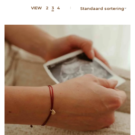
VIEW
2
3
4
Standaard sortering