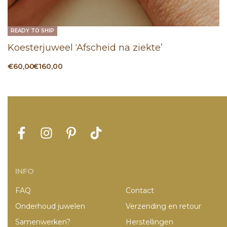
READY TO SHIP
Koesterjuweel ‘Afscheid na ziekte’
€
60,00
€
160,00
Select options
INFO
FAQ
Contact
Onderhoud juwelen
Verzending en retour
Samenwerken?
Herstellingen