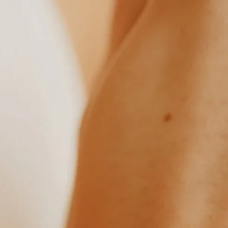
R
♡
DUURZAAM & KLEURVAST
♡
HANDGEMAAKT IN E
L IN HUIS