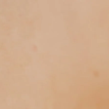
ST
♡
HANDGEMAAKT IN EIGEN ATELIER
♡
DUURZAAM