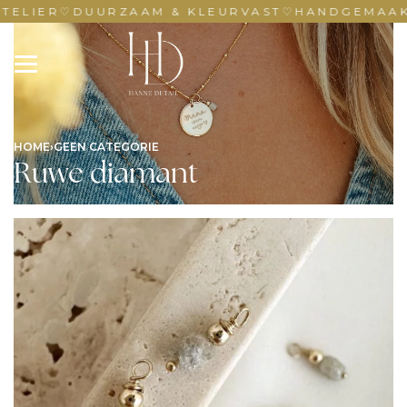
TELIER
♡
DUURZAAM & KLEURVAST
♡
HANDGEMAAKT
HOME
›
GEEN CATEGORIE
Ruwe diamant