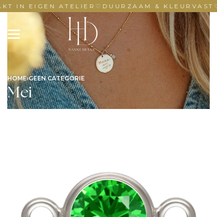
T IN EIGEN ATELIER
♡
DUURZAAM & KLEURVAST
HOME
›
GEEN CATEGORIE
Mei