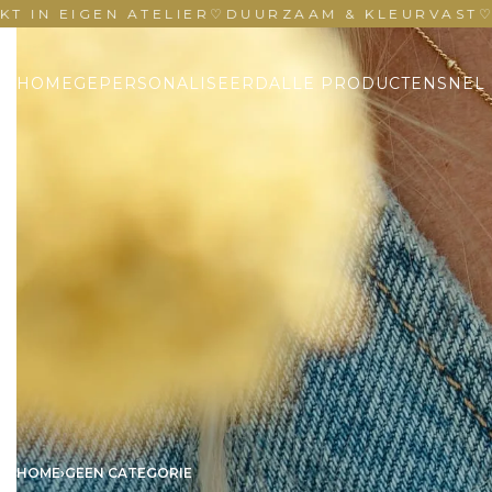
EIGEN ATELIER
♡
DUURZAAM & KLEURVAST
♡
HAND
HOME
GEPERSONALISEERD
ALLE PRODUCTEN
SNEL 
HOME
›
GEEN CATEGORIE