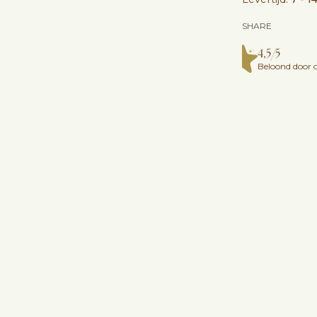
SHARE
4,5/5
Beloond door o