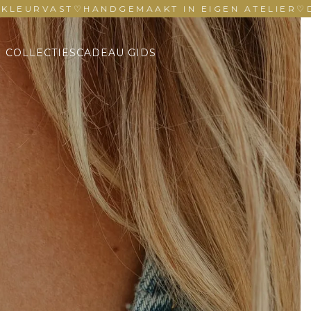
RVAST
♡
HANDGEMAAKT IN EIGEN ATELIER
♡
DUURZ
COLLECTIES
CADEAU GIDS