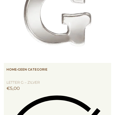
HOME
›
GEEN CATEGORIE
LETTER G – ZILVER
€
5,00