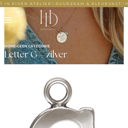
 IN EIGEN ATELIER
♡
DUURZAAM & KLEURVAST
♡
H
HOME
›
GEEN CATEGORIE
Letter G – zilver