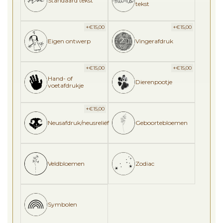
Standaard tekst
tekst
+
+
€
15,00
€
15,00
Eigen ontwerp
Vingerafdruk
+
+
€
15,00
€
15,00
Hand- of
Dierenpootje
voetafdrukje
+
€
15,00
Neusafdruk/neusreliëf
Geboortebloemen
Veldbloemen
Zodiac
Symbolen