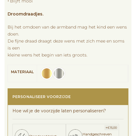
🞘 Blijft mooi
Droomdraadjes.
Bij het omdoen van de armband mag
het kind een wens
doen.
De fijne draad draagt deze
wens met zich mee en soms
is een
kleine
wens
het begin van iets groots.
MATERIAAL
PERSONALISEER VOORZIJDE
Hoe wil je de voorzijde laten personaliseren?
+
€
15,00
Handgeschreven