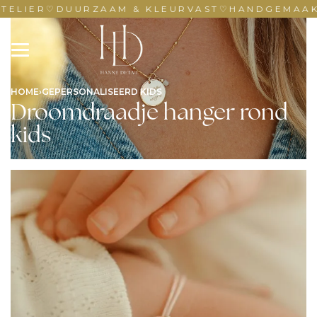
TELIER
♡
DUURZAAM & KLEURVAST
♡
HANDGEMAAKT 
HOME
›
GEPERSONALISEERD KIDS
Droomdraadje hanger rond
kids