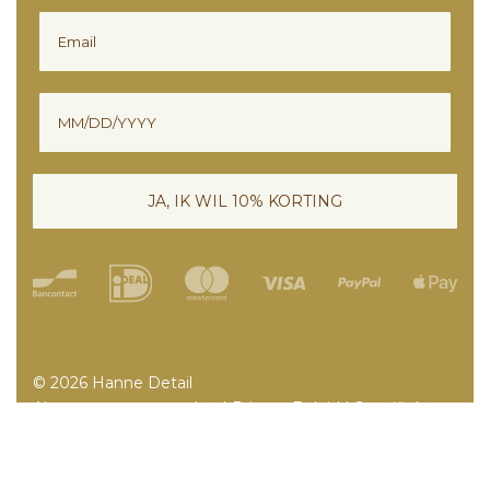
Email
Verjaardag
JA, IK WIL 10% KORTING
© 2026 Hanne Detail
Algemene voorwaarden
|
Privacy Beleid
|
Specifieke
actievoorwaarden