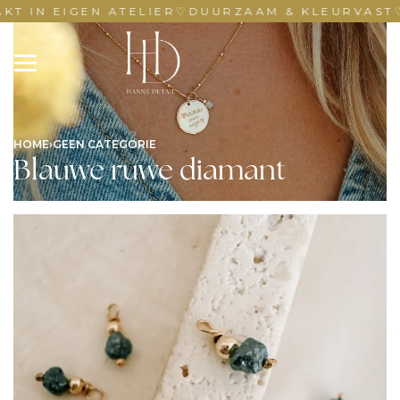
 IN EIGEN ATELIER
♡
DUURZAAM & KLEURVAST
♡
HOME
›
GEEN CATEGORIE
Blauwe ruwe diamant