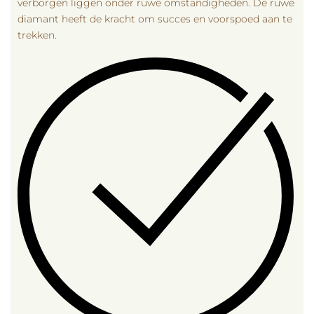
verborgen liggen onder ruwe omstandigheden. De ruwe
diamant heeft de kracht om succes en voorspoed aan te
trekken.