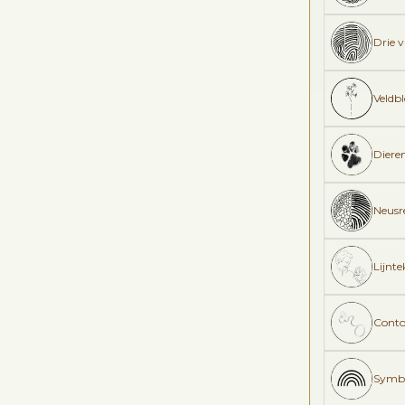
Drie 
Veldb
Diere
Neusre
Lijnt
Conto
Symb