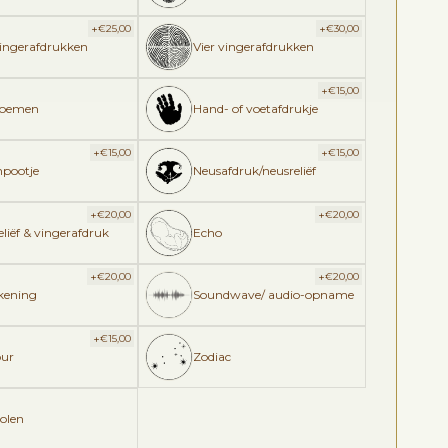
+
+
€
25,00
€
30,00
vingerafdrukken
Vier vingerafdrukken
+
€
15,00
loemen
Hand- of voetafdrukje
+
+
€
15,00
€
15,00
npootje
Neusafdruk/neusreliëf
+
+
€
20,00
€
20,00
liëf & vingerafdruk
Echo
+
+
€
20,00
€
20,00
ekening
Soundwave/ audio-opname
+
€
15,00
ur
Zodiac
olen