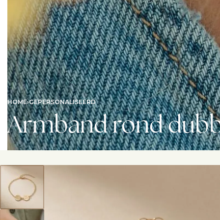
HOME
›
GEPERSONALISEERD
Armband rond dubbe