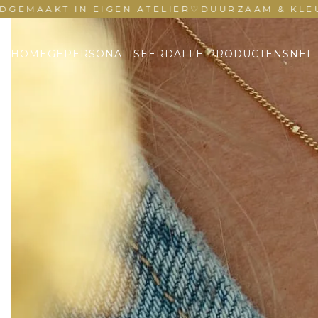
T IN EIGEN ATELIER
♡
DUURZAAM & KLEURVAST
♡
HOME
GEPERSONALISEERD
ALLE PRODUCTEN
SNEL 