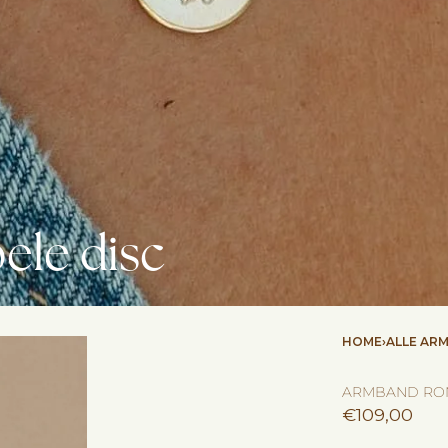
le disc
HOME
›
ALLE AR
ARMBAND RON
€
109,00