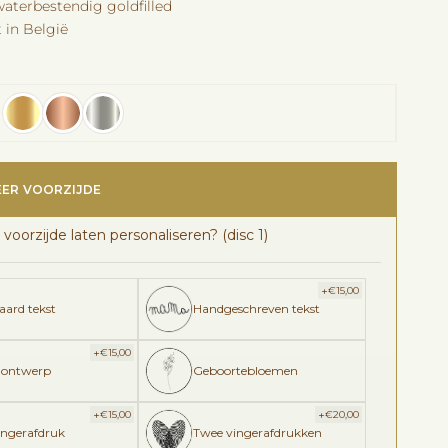
waterbestendig goldfilled
 in België
EER VOORZIJDE
 voorzijde laten personaliseren? (disc 1)
+
€
15,00
aard tekst
Handgeschreven tekst
+
€
15,00
 ontwerp
Geboortebloemen
+
+
€
15,00
€
20,00
ingerafdruk
Twee vingerafdrukken