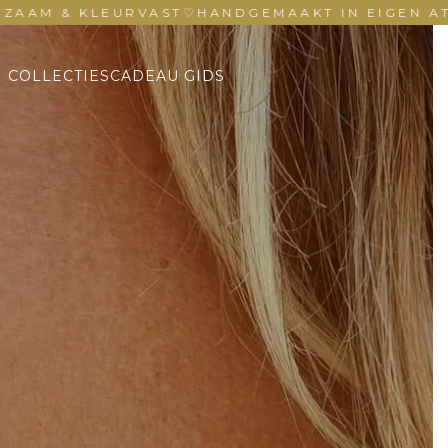
KLEURVAST
♡
HANDGEMAAKT IN EIGEN ATELIER
♡
COLLECTIES
CADEAU GIDS