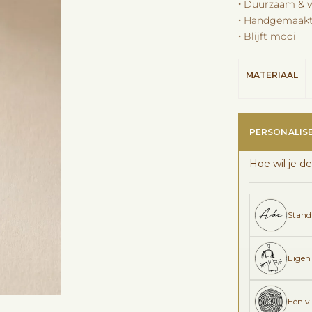
🞘 Duurzaam & 
🞘 Handgemaakt
🞘 Blijft mooi
MATERIAAL
PERSONALIS
Hoe wil je de
Stand
Eigen
Eén v