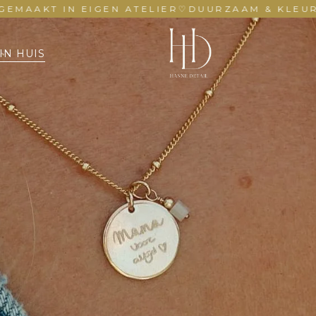
T IN EIGEN ATELIER
♡
DUURZAAM & KLEURVAST
IN HUIS