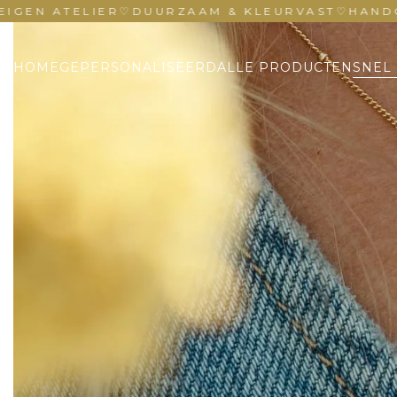
ATELIER
♡
DUURZAAM & KLEURVAST
♡
HANDGEMAAK
HOME
GEPERSONALISEERD
ALLE PRODUCTEN
SNEL 