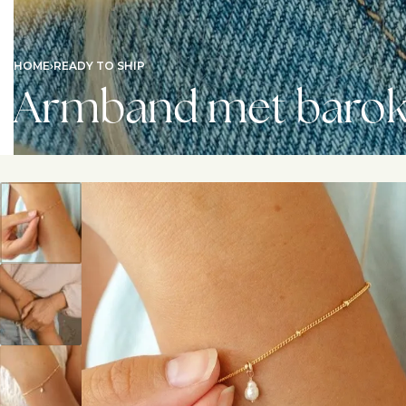
HOME
›
READY TO SHIP
Armband met barok