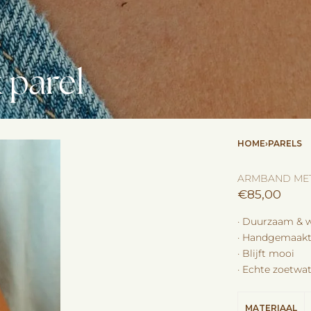
 parel
HOME
›
PARELS
ARMBAND MET
€
85,00
· Duurzaam & w
· Handgemaakt 
· Blijft mooi
· Echte zoetwa
MATERIAAL