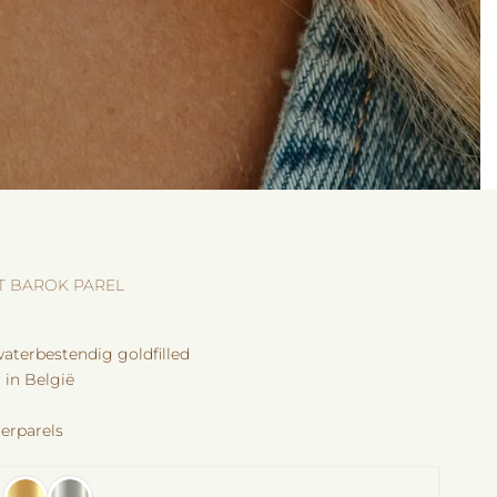
 BAROK PAREL
aterbestendig goldfilled
in België
terparels