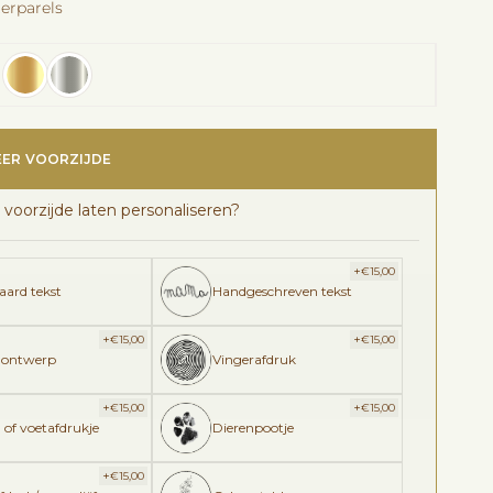
terparels
EER VOORZIJDE
 voorzijde laten personaliseren?
+
€
15,00
aard tekst
Handgeschreven tekst
+
+
€
15,00
€
15,00
 ontwerp
Vingerafdruk
+
+
€
15,00
€
15,00
 of voetafdrukje
Dierenpootje
+
€
15,00