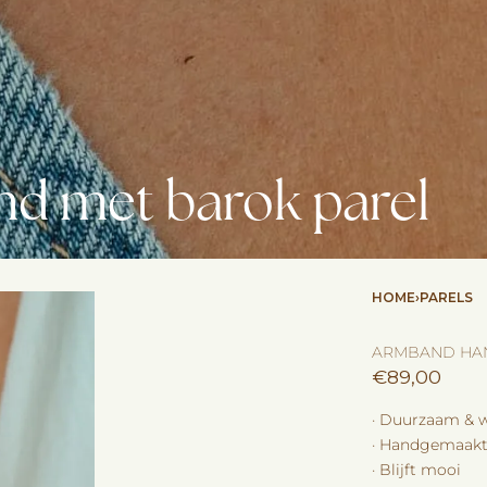
d met barok parel
HOME
›
PARELS
ARMBAND HAN
€
89,00
· Duurzaam & w
· Handgemaakt 
· Blijft mooi