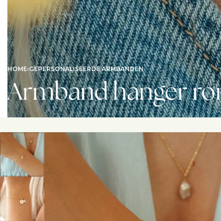
HOME
›
GEPERSONALISEERDE ARMBANDEN
Armband hanger ron