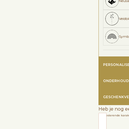
Neusaf
Veldb
Symb
PERSONALIS
ONDERHOUD
GESCHENKVE
Heb je nog e
1200
resterende karak