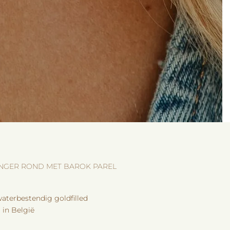
GER ROND MET BAROK PAREL
aterbestendig goldfilled
in België