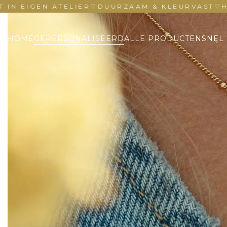
GEN ATELIER
♡
DUURZAAM & KLEURVAST
♡
HANDGE
HOME
GEPERSONALISEERD
ALLE PRODUCTEN
SNEL 