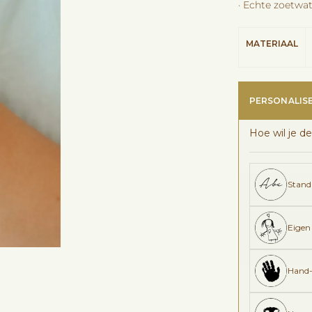
· Echte zoetwa
MATERIAAL
PERSONALIS
Hoe wil je de
Stand
Eigen
Hand-