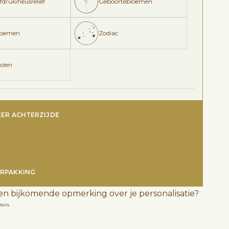
druk/neusreliëf
Geboortebloemen
loemen
Zodiac
olen
EER ACHTERZIJDE
RPAKKING
en bijkomende opmerking over je personalisatie?
ters