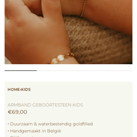
HOME
›
KIDS
ARMBAND GEBOORTESTEEN KIDS
€
69,00
🞘 Duurzaam & waterbestendig goldfilled
🞘 Handgemaakt in België