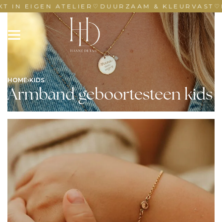
IN EIGEN ATELIER
♡
DUURZAAM & KLEURVAST
♡
H
HOME
›
KIDS
Armband geboortesteen kids