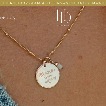
♡
DUURZAAM & KLEURVAST
♡
HANDGEMAAKT IN EIG
IN HUIS