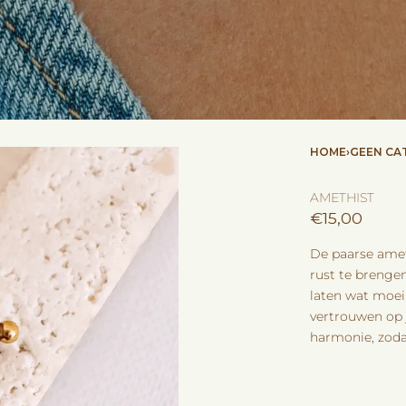
HOME
›
GEEN CA
AMETHIST
€
15,00
De paarse ameth
rust te brengen
laten wat moeili
vertrouwen op j
harmonie, zoda