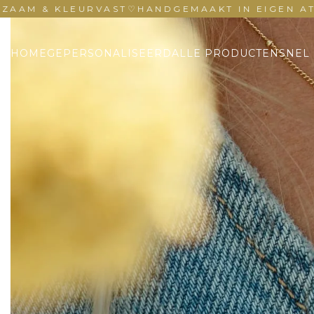
& KLEURVAST
♡
HANDGEMAAKT IN EIGEN ATELIER
HOME
GEPERSONALISEERD
ALLE PRODUCTEN
SNEL 