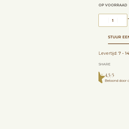
OP VOORRAAD
STUUR EE
Levertijd:
7 - 1
SHARE
4,5/5
Beloond door o